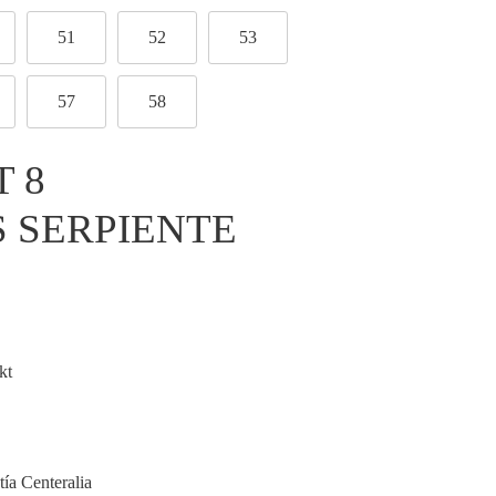
51
52
53
57
58
T 8
 SERPIENTE
kt
tía Centeralia