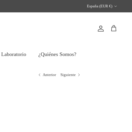
País/Región
España (EUR €)
Cuenta
Carrito
 Laboratorio
¿Quiénes Somos?
Anterior
Siguiente