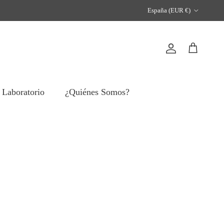
País/Región
España (EUR €)
Cuenta
Carrito
 Laboratorio
¿Quiénes Somos?